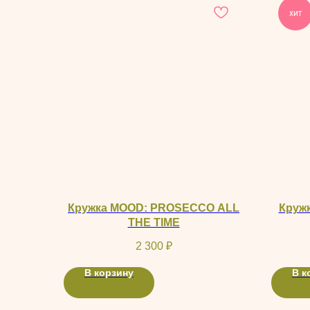
хит
Кружка MOOD: PROSECCO ALL
Круж
THE TIME
2 300
₽
В корзину
В к