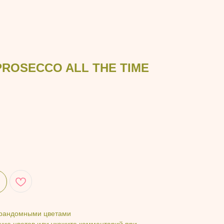
PROSECCO ALL THE TIME
 рандомными цветами
чие цветов или укажите комментарий при